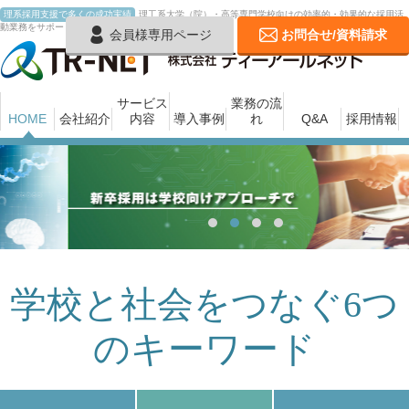
理系採用支援で多くの成功実績
理工系大学（院）・高等専門学校向けの効率的・効果的な採用活
動業務をサポートいたします
会員様専用ページ
お問合せ/資料請求
サービス
業務の流
HOME
会社紹介
内容
導入事例
れ
Q&A
採用情報
Prev
Next
学校と社会をつなぐ6つ
のキーワード