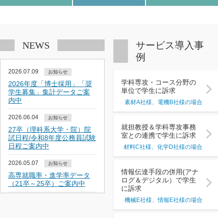
NEWS
サービス導入事
例
2026.07.09
お知らせ
学科専攻・コース分野の
2026年度「博士採用」「奨
単位で学生に訴求
学生募集」集計データご案
内中
素材A社様、電機B社様の場合
2026.06.04
お知らせ
就担教授＆学科専攻事務
27卒（理科系大学・院）院
室との連携で学生に訴求
試日程/令和8年度公務員試験
日程ご案内中
材料C社様、化学D社様の場合
2026.05.07
お知らせ
情報伝達手段の併用(アナ
高専就職率・進学率データ
ログ＆デジタル）で学生
（21卒～25卒）ご案内中
に訴求
機械E社様、情報E社様の場合
2026.04.15
お知らせ
2026年度（理科系大学・院