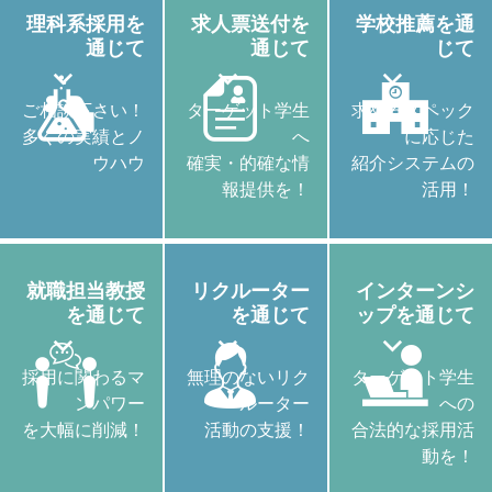
理科系採用を
求人票送付を
学校推薦を通
通じて
通じて
じて
ご相談下さい！
ターゲット学生
求めるスペック
多くの実績とノ
へ
に応じた
ウハウ
確実・的確な情
紹介システムの
報提供を！
活用！
就職担当教授
リクルーター
インターンシ
を通じて
を通じて
ップを通じて
採用に関わるマ
無理のないリク
ターゲット学生
ンパワー
ルーター
への
を大幅に削減！
活動の支援！
合法的な採用活
動を！